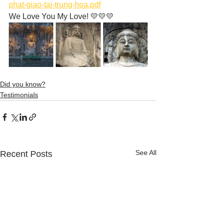
phat-giao-tai-trung-hoa.pdf
We Love You My Love! 💛💛💛
Did you know?
Testimonials
See All
Recent Posts