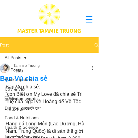
MASTER TAMMIE TRUONG
Post
All Posts
Tammie Truong
All Posts
Feb 3
Bạn Vũ chia sẻ
Book's quotes
Bạn Vũ chia sẻ:
CoV & Vax
“con Biết ơn My Love đã chia sẻ Trí 
Wisdom words
Tuệ của Ngài về Hoàng đế Võ Tắc 
Did you know?
Thiên ạ! 💛💛💛”
Food & Nutritions
Hang đá Long Môn (Lạc Dương, Hà 
Health & Science
Nam, Trung Quốc) là di sản thế giới 
Love for Mankind