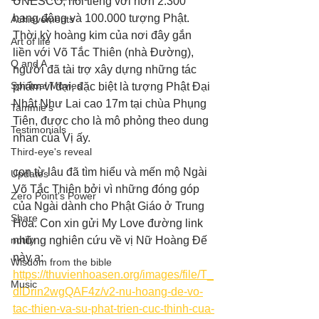
UNESCO, nổi tiếng với hơn 2.300 
hang động và 100.000 tượng Phật. 
Achievements
Thời kỳ hoàng kim của nơi đây gắn 
Art of life
liền với Võ Tắc Thiên (nhà Đường), 
Q and A
người đã tài trợ xây dựng những tác 
Spiritual Movies
phẩm vĩ đại, đặc biệt là tượng Phật Đại 
Nhật Như Lai cao 17m tại chùa Phụng 
Tammie's
Tiên, được cho là mô phỏng theo dung 
Testimonials
nhan của Vị ấy. 
Third-eye's reveal
con từ lâu đã tìm hiểu và mến mộ Ngài 
Updates
Võ Tắc Thiên bởi vì những đóng góp 
Zero Point's Power
của Ngài dành cho Phật Giáo ở Trung 
Share
Hoa. Con xin gửi My Love đường link 
notify
những nghiên cứu về vị Nữ Hoàng Đế 
này ạ: 
Wisdom from the bible
https://thuvienhoasen.org/images/file/T_
Music
dlDrin2wgQAF4z/v2-nu-hoang-de-vo-
tac-thien-va-su-phat-trien-cuc-thinh-cua-