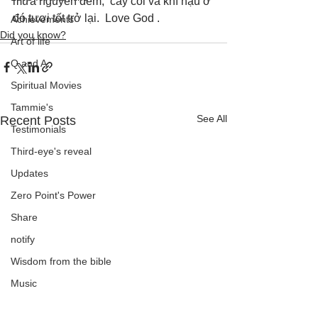
mưa nguyên đêm,  cây cối và khí hậu ở 
đó tươi tốt trở lại.  Love God .
Achievements
Did you know?
Art of life
Q and A
Spiritual Movies
Tammie's
See All
Recent Posts
Testimonials
Third-eye's reveal
Updates
Zero Point's Power
Share
notify
Wisdom from the bible
Music