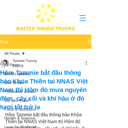
MASTER TAMMIE TRUONG
Post
All Posts
Tammie Truong
All Posts
Feb 28
Hôm Tammie bắt đầu thông
Book's quotes
báo Khóa Thiền tại NNAS Việt
CoV & Vax
Nam thì Hôm đó mưa nguyên
Wisdom words
đêm, cây cối và khí hậu ở đó
Did you know?
tươi tốt trở lạ
Food & Nutritions
Hôm Tammie bắt đầu thông báo Khóa 
Health & Science
Thiền tại NNAS Việt Nam thì Hôm đó 
Love for Mankind