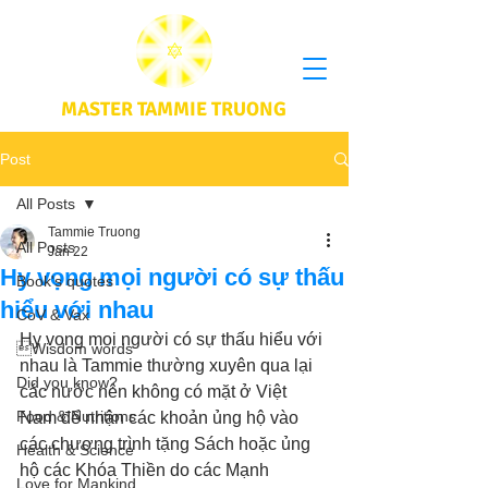
MASTER TAMMIE TRUONG
Post
All Posts
Tammie Truong
All Posts
Jan 22
Hy vọng mọi người có sự thấu
Book's quotes
hiểu với nhau
CoV & Vax
Hy vọng mọi người có sự thấu hiểu với 
Wisdom words
nhau là Tammie thường xuyên qua lại 
Did you know?
các nước nên không có mặt ở Việt 
Food & Nutritions
Nam để nhận các khoản ủng hộ vào 
các chương trình tặng Sách hoặc ủng 
Health & Science
hộ các Khóa Thiền do các Mạnh 
Love for Mankind