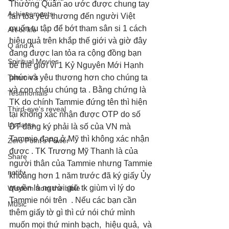
Thường Quân ao ước được chung tay 
Achievements
lan tỏa yêu thương đến người Việt 
muốn tu tập để bớt tham sân si 1 cách 
Art of life
hiệu quả trên khắp thế giới và giờ đây 
Q and A
đang được lan tỏa ra cộng đồng bạn 
Spiritual Movies
bè thế giới vì 1 Kỷ Nguyên Mới Hạnh 
Tammie's
phúc và yêu thương hơn cho chúng ta 
và con cháu chúng ta . Bằng chứng là 
Testimonials
TK do chính Tammie đứng tên thì hiện 
Third-eye's reveal
tại không xác nhận được OTP do số 
Updates
DT đăng ký phải là số của VN mà 
Tammie đang ở Mỹ thì không xác nhận 
Zero Point's Power
được . TK Trương Mỹ Thanh là của 
Share
người thân của Tammie nhưng Tammie 
notify
khoảng hơn 1 năm trước đã ký giấy Ủy 
quyền là người giữ tk giùm vì lý do 
Wisdom from the bible
Tammie nói trên  . Nếu các bạn cần 
Music
thêm giấy tờ gì thì cứ nói chứ mình 
muốn mọi thứ minh bạch,  hiệu quả,  và 