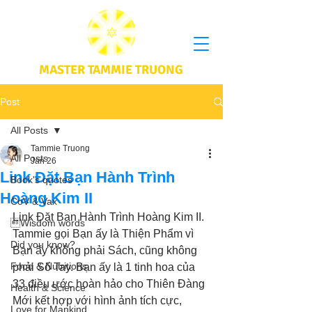
MASTER TAMMIE TRUONG
Post
All Posts
Tammie Truong
All Posts
Jan 26
Link Đặt Bạn Hành Trình
Book's quotes
Hoàng Kim II
CoV & Vax
Link Đặt Bạn Hành Trình Hoàng Kim II.
Wisdom words
Tammie gọi Bạn ấy là Thiện Phẩm vì 
Did you know?
Bạn ấy không phải Sách, cũng không 
Food & Nutritions
phải Sổ Tay. Bạn ấy là 1 tinh hoa của 
33 điều ước hoàn hảo cho Thiên Đàng 
Health & Science
Mới kết hợp với hình ảnh tích cực, 
Love for Mankind