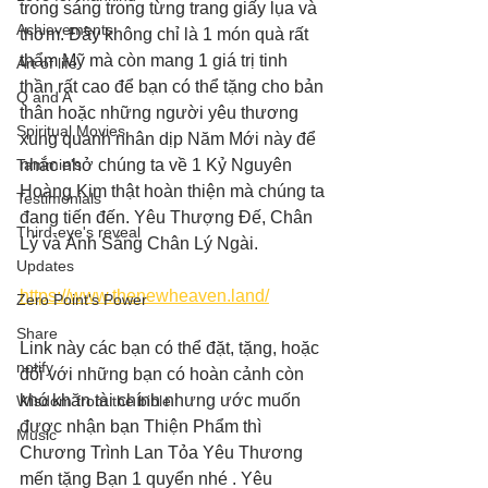
trong sáng trong từng trang giấy lụa và 
Achievements
thơm. Đây không chỉ là 1 món quà rất 
thẩm Mỹ mà còn mang 1 giá trị tinh 
Art of life
thần rất cao để bạn có thể tặng cho bản 
Q and A
thân hoặc những người yêu thương 
Spiritual Movies
xung quanh nhân dịp Năm Mới này để 
Tammie's
nhắc nhở chúng ta về 1 Kỷ Nguyên 
Hoàng Kim thật hoàn thiện mà chúng ta 
Testimonials
đang tiến đến. Yêu Thượng Đế, Chân 
Third-eye's reveal
Lý và Ánh Sáng Chân Lý Ngài. 
Updates
https://www.thenewheaven.land/
Zero Point's Power
Share
Link này các bạn có thể đặt, tặng, hoặc 
notify
đối với những bạn có hoàn cảnh còn 
khó khăn tài chính nhưng ước muốn 
Wisdom from the bible
được nhận bạn Thiện Phẩm thì 
Music
Chương Trình Lan Tỏa Yêu Thương 
mến tặng Bạn 1 quyển nhé . Yêu 