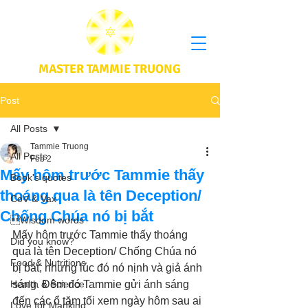
MASTER TAMMIE TRUONG
Post
All Posts
Tammie Truong
All Posts
Feb 2
Mấy hôm trước Tammie thấy
Book's quotes
thoáng qua là tên Deception/
CoV & Vax
Chống Chúa nó bị bắt
Wisdom words
Mấy hôm trước Tammie thấy thoáng 
Did you know?
qua là tên Deception/ Chống Chúa nó 
Food & Nutritions
bị bắt, nhưng lúc đó nó nịnh và giả ánh 
Health & Science
sáng. Đêm đó Tammie gửi ánh sáng 
đến các ổ tăm tối xem ngày hôm sau ai 
Love for Mankind