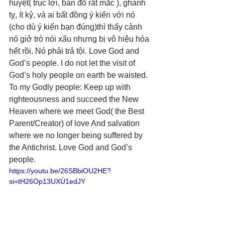
huyệt( trục lợi, bán đồ rất mắc ), ghanh 
tỵ, ít kỷ, và ai bất đồng ý kiến với nó 
(cho dù ý kiến bạn đúng)thì thấy cảnh 
nó giở trò nói xấu nhưng bị vô hiệu hóa 
hết rồi. Nó phải trả tội. Love God and 
God’s people. I do not let the visit of 
God’s holy people on earth be waisted. 
To my Godly people: Keep up with 
righteousness and succeed the New 
Heaven where we meet God( the Best 
Parent/Creator) of love And salvation 
where we no longer being suffered by 
the Antichrist. Love God and God’s 
people.
https://youtu.be/26SBbiOU2HE?
si=tH26Op13UXÚ1edJY