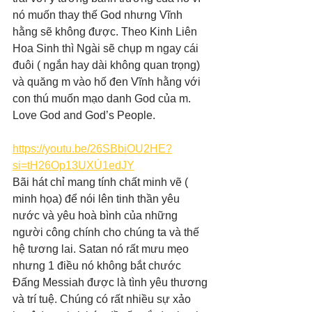
nó muốn thay thế God nhưng Vĩnh 
hằng sẽ không được. Theo Kinh Liên 
Hoa Sinh thì Ngài sẽ chụp m ngay cái 
đuôi ( ngắn hay dài không quan trọng) 
và quăng m vào hố đen Vĩnh hằng với 
con thú muốn mạo danh God của m. 
Love God and God’s People. 
https://youtu.be/26SBbiOU2HE?
si=tH26Op13UXÚ1edJY
Bãi hát chỉ mang tính chất minh vẽ ( 
minh họa) để nói lên tinh thần yêu 
nước và yêu hoà bình của những 
người công chính cho chúng ta và thế 
hệ tương lai. Satan nó rất mưu mẹo 
nhưng 1 điều nó không bắt chước 
Đấng Messiah được là tình yêu thương 
và trí tuệ. Chúng có rất nhiều sự xảo 