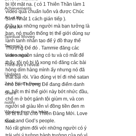
bị lột mặt nạ. ( có 1 Thiên Thần làm 1 
Achievements
video quá chuẩn luôn và được Chúc 
Art of life
Sinh Nhật 1 cách gián tiếp ). 
Điều tra những người mà bạn tưởng là 
Q and A
bạn, nó muốn thống trị thế giới dùng sự 
Spiritual Movies
lạnh tanh nhân tạo để ý đồ thay thế 
Tammie's
Thượng Đế đó . Tammie đăng các 
video nguồn sáng có tu và có mắt để 
Testimonials
thấy, tội nó bị lộ xong nó đăng các bài 
Third-eye's reveal
hòng dìm hàng mình ấy nhưng nó đã 
Updates
thất bại rồi. Vào đúng vị trí đi nhé satan 
Zero Point's Power
nhỏ bé. Thượng Đế đang điểm danh 
m, hết m thì thế giới này bớt nhức đầu, 
Share
chổ m ở bớt gánh tội giùm m, và con 
notify
người sẽ giàu lên vì đồng tiền đen m 
Wisdom from the bible
sẽ bị trả lại cho Thiên Đàng Mới. Love 
God and God’s people. 
Music
Nó rất ghim đối với những người có ý 
trái với ý tưởng bành trướng của nó vì 