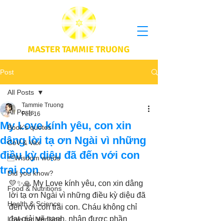
MASTER TAMMIE TRUONG
Post
All Posts
Tammie Truong
All Posts
Feb 16
My Love kính yêu, con xin
Book's quotes
dâng lời tạ ơn Ngài vì những
CoV & Vax
điều kỳ diệu đã đến với con
Wisdom words
trai con
Did you know?
💛✨🙏 My Love kính yêu, con xin dâng 
Food & Nutritions
lời tạ ơn Ngài vì những điều kỳ diệu đã 
Health & Science
đến với con trai con. Cháu không chỉ 
đạt giải vẽ tranh, nhận được phần 
Love for Mankind