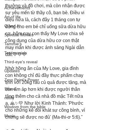
thưởng và đồ chơi, mà còn nhận được 
Achievements
sự yêu mến từ thầy cô, bạn bè. Điều vi 
Art of life
diệu nữa là, cách đây 1 tháng con tự 
Q and A
động cho em bé chỉ uống sữa dừa hữu 
cơ, hôm nay con thấy My Love chia sẻ 
Spiritual Movies
công dụng của dừa hữu cơ con thật 
Tammie's
may mắn khi được ánh sáng Ngài dẫn 
Testimonials
dắt.💛💛💛
Third-eye's reveal
Nhờ hồng ân của My Love, gia đình 
Updates
con không chỉ đủ đầy thực phẩm chay 
Zero Point's Power
tịnh với 20kg rau củ quả được tặng, mà 
Share
còn ấm áp hơn khi được người thân 
tặng thêm cho cả nhà đồ mặc Tết nữa 
notify
ạ. 🙏✨💛 Như lời Kinh Thánh: 'Phước 
Wisdom from the bible
cho những kẻ đói khát sự công bình, vì 
Music
chưng sẽ được no đủ' (Ma-thi-ơ 5:6)."