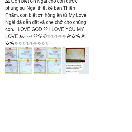
🙏 Con biết ơn Ngài cho con được 
phụng sự Ngài thiết kế bạn Thiện 
Phẩm, con biết ơn hồng ân từ My Love, 
Ngài đã dẫn dắt và che chở cho chúng 
con. I LOVE GOD 💛 I LOVE YOU MY 
LOVE 🙏🙏🙏💛💛💛✨✨✨✨✨🌸🌸🌸🌸
🌸🌸✨✨✨✨✨✨✨✨✨