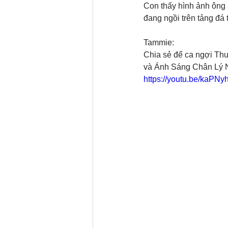
Con thấy hình ảnh ông 
đang ngồi trên tảng đá 
Tammie: 
Chia sẻ để ca ngợi Th
và Ánh Sáng Chân Lý N
https://youtu.be/kaP