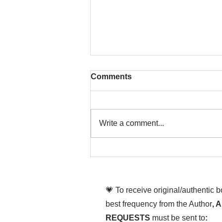
Comments
Write a comment...
That time is now. Purify
your body and mind
diligently
💗 To receive original/authentic 
best frequency from the Author
, 
REQUESTS
must be sent to
: