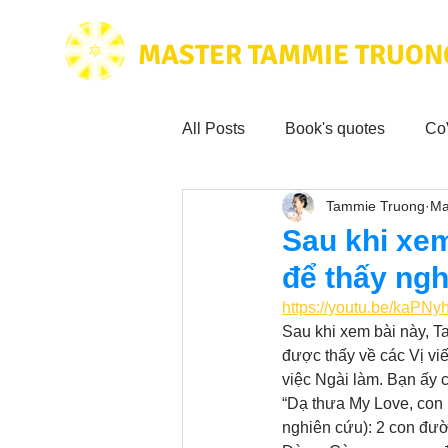
MASTER TAMMIE TRUON
All Posts
Book's quotes
Co
Tammie Truong
Ma
Health & Science
Love for
Sau khi xem
để thấy ngh
Tammie's
Testimonials
https://youtu.be/kaP
Sau khi xem bài này, T
được thấy về các Vị vi
Wisdom from the bible
Mus
việc Ngài làm. Bạn ấy c
“Dạ thưa My Love, con 
nghiên cứu): 2 con đườ