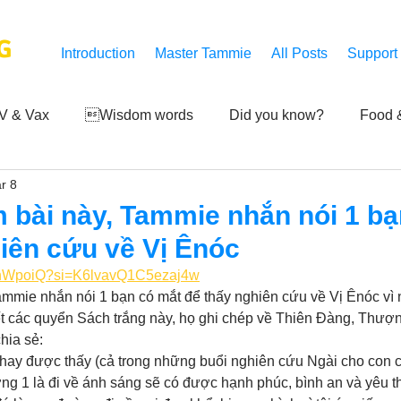
G
Introduction
Master Tammie
All Posts
Support
V & Vax
Wisdom words
Did you know?
Food &
r 8
 Mankind
Achievements
Art of life
Q and A
S
 bài này, Tammie nhắn nói 1 b
iên cứu về Vị Ênóc
Third-eye's reveal
Updates
Zero Point's Power
NyhWpoiQ?si=K6lvavQ1C5ezaj4w
ammie nhắn nói 1 bạn có mắt để thấy nghiên cứu về Vị Ênóc vì 
ết các quyển Sách trắng này, họ ghi chép về Thiên Đàng, Thượ
ic
hia sẻ: 
hay được thấy (cả trong những buổi nghiên cứu Ngài cho con 
ng 1 là đi về ánh sáng sẽ có được hạnh phúc, bình an và yêu 