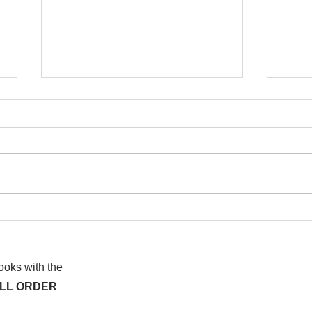
I wa
To People of the Light, the
righteous People, or those
books with the
ALL ORDER