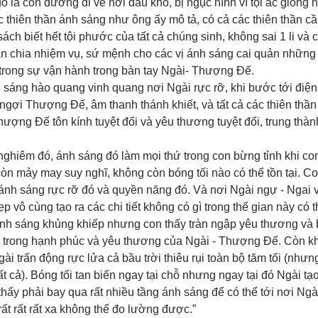
là con đường đi về nơi đau khổ, bị ngục hình vì tội ác giống n
 thiên thần ánh sáng như ông ấy mô tả, có cả các thiên thần 
ch biết hết tội phước của tất cả chúng sinh, không sai 1 li và 
ân chia nhiệm vụ, sứ mệnh cho các vị ánh sáng cai quản những 
rong sự vận hành trong bàn tay Ngài- Thượng Đế. 
 sáng hào quang vinh quang nơi Ngài rực rỡ, khi bước tới điện 
 ngợi Thượng Đế, âm thanh thánh khiết, và tất cả các thiên thầ
hượng Đế tôn kính tuyệt đối và yêu thương tuyệt đối, trung thành
 nghiêm đó, ánh sáng đó làm mọi thứ trong con bừng tỉnh khi co
òn mảy may suy nghĩ, không còn bóng tối nào có thể tồn tại. Co
 ánh sáng rực rỡ đó và quyền năng đó. Và nơi Ngài ngự - Ngai 
p vô cùng tạo ra các chi tiết không có gì trong thế gian này có t
 ánh sáng khủng khiếp nhưng con thấy tràn ngập yêu thương và b
óc trong hạnh phúc và yêu thương của Ngài - Thượng Đế. Còn kh
gài trấn động rực lửa cả bầu trời thiêu rụi toàn bộ tăm tối (như
t cả). Bóng tối tan biến ngay tại chỗ nhưng ngay tại đó Ngài t
hấy phải bay qua rất nhiều tầng ánh sáng để có thể tới nơi Ngài
rất rất rất xa không thể đo lường được.”