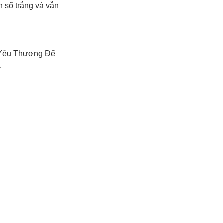
 sổ trắng và vẫn 
. Yêu Thượng Đế 
.