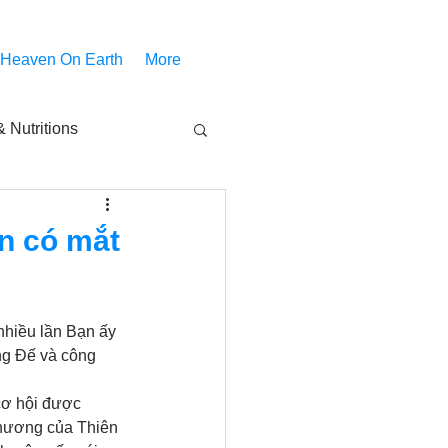
 Heaven On Earth
More
 Nutritions
piritual Movies
ạn có mắt
Share
notify
nhiều lần Bạn ấy 
ng Đế và công 
cơ hội được 
thương của Thiên 