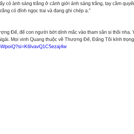
ấy có ánh sáng trắng ở cảnh giới ánh sáng trắng, tay cầm quyển
trắng có đính ngọc trai và đang ghi chép ạ.”
ượng Đế, để con người bớt dính mắc vào tham sân si thôi nha
gài. Mọi vinh Quang thuộc về Thượng Đế, Đấng Tôi kính trọng
NyhWpoiQ?si=K6lvavQ1C5ezaj4w