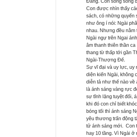
Đàng. Còn song song đó 
Con được nhìn thấy các
sách, có những quyển sá
như ông í nói: Ngài ph
nhau. Nhưng đều nằm t
Ngài ngự trên Ngai ánh
âm thanh thiên thần ca
thang từ thấp tới gần T
Ngài-Thượng Đế. 
Sự vĩ đại và uy lực, uy
diện kiến Ngài, không c
diễn tả như thế nào về
là ánh sáng vàng rực đẹ
sự tĩnh lặng tuyệt đối,
khi đó con chỉ biết kh
bóng tối thì ánh sáng N
yêu thương trấn động tấ
tử ánh sáng mới.  Con t
hay 10 tầng. Vì Ngài ở 