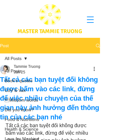
MASTER TAMMIE TRUONG
Post
All Posts
Tammie Truong
All Posts
Jan 25
Tất cả các bạn tuyệt đối không
Book's quotes
được bấm vào các link, đừng
CoV & Vax
để việc nhiều chuyện của thế
Wisdom words
gian này ảnh hưởng đến thông
Did you know?
tin của các bạn nhé
Food & Nutritions
Tất cả các bạn tuyệt đối không được 
Health & Science
bấm vào các link, đừng để việc nhiều 
Love for Mankind