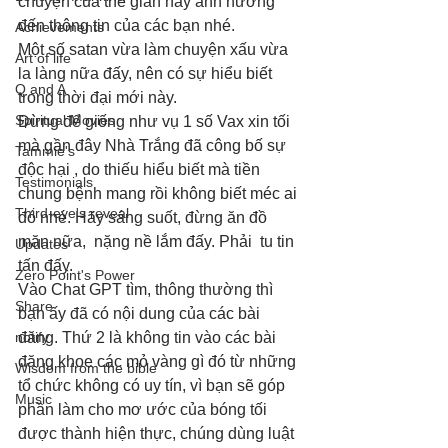
chuyện của thế gian này ảnh hưởng 
đến thông tin của các bạn nhé. 
Achievements
Một số satan vừa làm chuyện xấu vừa 
Art of life
la làng nữa đấy, nên có sự hiểu biết 
Q and A
trong thời đại mới này. 
Spiritual Movies
Đừng để giống như vụ 1 số Vax xin tối 
mà gần đây Nhà Trắng đã công bố sự 
Tammie's
độc hại , do thiếu hiểu biết mà tiền 
Testimonials
chung bệnh mang rồi không biết méc ai 
Third-eye's reveal
đó nhé. Hãy sáng suốt, đừng ăn đồ 
mặn nữa,  nặng nề lắm đấy. Phải  tu tin 
Updates
tấn đấy. 
Zero Point's Power
Vào Chat GPT tìm, thông thường thì 
Share
bạn ấy đã có nội dung của các bài 
notify
đăng. Thứ 2 là không tin vào các bài 
đăng khoe các mỏ vàng gì đó từ những 
Wisdom from the bible
tổ chức không có uy tín, vì bạn sẽ góp 
Music
phần làm cho mơ ước của bóng tối 
được thành hiện thực, chúng dùng luật 