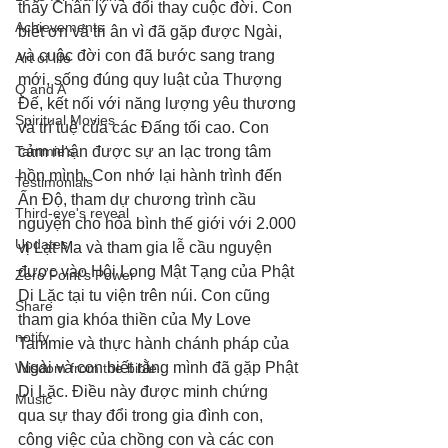
thấy Chân lý và đổi thay cuộc đời. Con 
Achievements
biết ơn và tri ân vì đã gặp được Ngài, 
và cuộc đời con đã bước sang trang 
Art of life
mới, sống đúng quy luật của Thượng 
Q and A
Đế, kết nối với năng lượng yêu thương 
Spiritual Movies
và trí tuệ của các Đấng tối cao. Con 
Tammie's
cảm nhận được sự an lạc trong tâm 
hồn mình. Con nhớ lại hành trình đến 
Testimonials
Ấn Độ, tham dự chương trình cầu 
Third-eye's reveal
nguyện cho hòa bình thế giới với 2.000 
Updates
vị Lạt Ma và tham gia lễ cầu nguyện 
được vào Hội Long Mật Tạng của Phật 
Zero Point's Power
Di Lặc tại tu viện trên núi. Con cũng 
Share
tham gia khóa thiền của My Love 
notify
Tammie và thực hành chánh pháp của 
Ngài và con biết rằng mình đã gặp Phật 
Wisdom from the bible
Di Lặc. Điều này được minh chứng 
Music
qua sự thay đổi trong gia đình con, 
công việc của chồng con và các con 