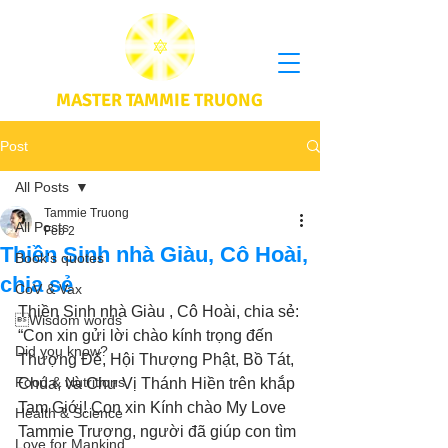
MASTER TAMMIE TRUONG
Post
All Posts
Tammie Truong
All Posts
Feb 2
Thiền Sinh nhà Giàu, Cô Hoài,
Book's quotes
chia sẻ
CoV & Vax
Thiền Sinh nhà Giàu , Cô Hoài, chia sẻ:
Wisdom words
“Con xin gửi lời chào kính trọng đến 
Did you know?
Thượng Đế, Hội Thượng Phật, Bồ Tát, 
Food & Nutritions
Chúa, và Chư Vị Thánh Hiền trên khắp 
Tam Giới! Con xin Kính chào My Love 
Health & Science
Tammie Trương, người đã giúp con tìm 
Love for Mankind