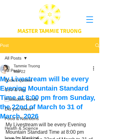
MASTER TAMMIE TRUONG
Post
All Posts
Tammie Truong
All Posts
Mar 22
My Livestream will be every
Book's quotes
Evening Mountain Standard
CoV & Vax
Time at 8:00 pm from Sunday,
Wisdom words
the 22nd of March to 31 of
Did you know?
March, 2026
Food & Nutritions
My Livestream will be every Evening 
Health & Science
Mountain Standard Time at 8:00 pm 
Love for Mankind