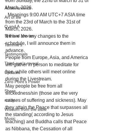
from Sunday, the 22nd of March to 31 of 
March, 2026. 
Achievements
. Meanings 9:00 AM UTC+7 ASIA time 
Art of life
from the 23rd of March to the 31st of 
Q and A
March, 2026. 
Spiritual Movies
If there are any changes to the 
schedule, I will announce them in 
Tammie's
advance. 
Testimonials
People from Europe, Asia, and America 
Third-eye's reveal
will gather in person to meditate for 
free, while others will meet online 
Updates
during the Livestream. 
Zero Point's Power
May people be free from all 
Share
wickedness/sin (those are the very 
notify
causes of suffering and sickness). May 
they attain the Peace that surpasses all 
Wisdom from the bible
the standing( according to Jesus 
Music
teaching) and Buddha calls that Peace 
as Nibbana, the Cessation of all 